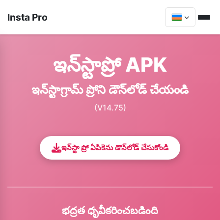
Insta Pro
ఇన్‌స్టాప్రో APK
ఇన్‌స్టాగ్రామ్ ప్రోని డౌన్‌లోడ్ చేయండి
(V14.75)
ఇన్‌స్టా ప్రో ఏపికెను డౌన్‌లోడ్ చేసుకోండి
భద్రత ధృవీకరించబడింది