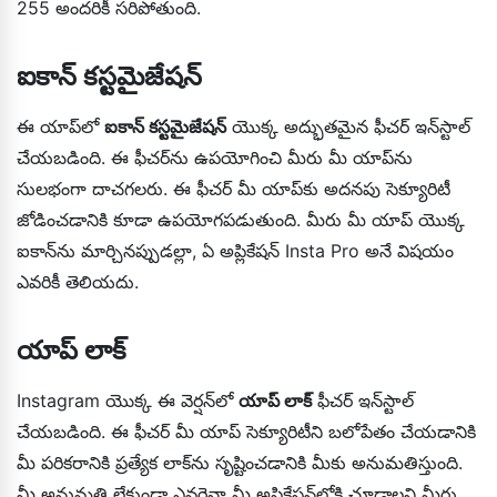
255 అందరికీ సరిపోతుంది.
ఐకాన్ కస్టమైజేషన్
ఈ యాప్‌లో
ఐకాన్ కస్టమైజేషన్
యొక్క అద్భుతమైన ఫీచర్ ఇన్‌స్టాల్
చేయబడింది. ఈ ఫీచర్‌ను ఉపయోగించి మీరు మీ యాప్‌ను
సులభంగా దాచగలరు. ఈ ఫీచర్ మీ యాప్‌కు అదనపు సెక్యూరిటీ
జోడించడానికి కూడా ఉపయోగపడుతుంది. మీరు మీ యాప్ యొక్క
ఐకాన్‌ను మార్చినప్పుడల్లా, ఏ అప్లికేషన్ Insta Pro అనే విషయం
ఎవరికీ తెలియదు.
యాప్ లాక్
Instagram యొక్క ఈ వెర్షన్‌లో
యాప్ లాక్
ఫీచర్ ఇన్‌స్టాల్
చేయబడింది. ఈ ఫీచర్ మీ యాప్ సెక్యూరిటీని బలోపేతం చేయడానికి
మీ పరికరానికి ప్రత్యేక లాక్‌ను సృష్టించడానికి మీకు అనుమతిస్తుంది.
మీ అనుమతి లేకుండా ఎవరైనా మీ అప్లికేషన్‌లోకి చూడాలని మీరు