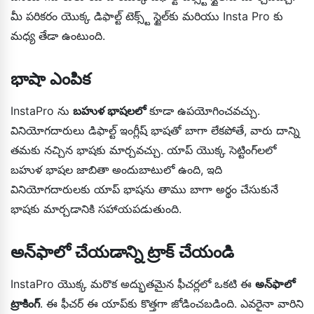
మీ పరికరం యొక్క డిఫాల్ట్ టెక్స్ట్ స్టైల్‌కు మరియు Insta Pro కు
మధ్య తేడా ఉంటుంది.
భాషా ఎంపిక
InstaPro ను
బహుళ భాషలలో
కూడా ఉపయోగించవచ్చు.
వినియోగదారులు డిఫాల్ట్ ఇంగ్లీష్ భాషతో బాగా లేకపోతే, వారు దాన్ని
తమకు నచ్చిన భాషకు మార్చవచ్చు. యాప్ యొక్క సెట్టింగ్‌లలో
బహుళ భాషల జాబితా అందుబాటులో ఉంది, ఇది
వినియోగదారులకు యాప్ భాషను తాము బాగా అర్థం చేసుకునే
భాషకు మార్చడానికి సహాయపడుతుంది.
అన్‌ఫాలో చేయడాన్ని ట్రాక్ చేయండి
InstaPro యొక్క మరొక అద్భుతమైన ఫీచర్లలో ఒకటి ఈ
అన్‌ఫాలో
ట్రాకింగ్
. ఈ ఫీచర్ ఈ యాప్‌కు కొత్తగా జోడించబడింది. ఎవరైనా వారిని