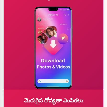
మెరుగైన గోప్యతా ఎంపికలు