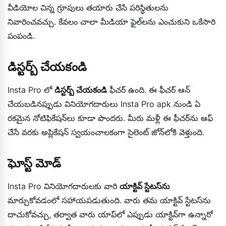
వీడియోల చిన్న గ్రూపులు తయారు చేసే పరిస్థితులను
నివారించవచ్చు. కేవలం చాలా మీడియా ఫైల్‌లను ఎంచుకుని ఒకేసారి
పంపండి.
డిస్టర్బ్ చేయకండి
Insta Pro లో
డిస్టర్బ్ చేయకండి
ఫీచర్ ఉంది. ఈ ఫీచర్ ఆన్
చేయబడినప్పుడు వినియోగదారులు Insta Pro apk నుండి ఏ
రకమైన నోటిఫికేషన్‌లు కూడా పొందరు. మీరు మళ్లీ ఈ ఫీచర్‌ను ఆఫ్
చేసే వరకు అప్లికేషన్ స్వయంచాలకంగా సైలెంట్ జోన్‌లోకి వెళ్తుంది.
ఘోస్ట్ మోడ్
Insta Pro వినియోగదారులకు వారి
యాక్టివ్ స్టేటస్‌ను
మార్చుకోవడంలో సహాయపడుతుంది. వారు తమ యాక్టివ్ స్టేటస్‌ను
దాచుకోవచ్చు, తర్వాత వారు యాప్‌లో ఎప్పుడు యాక్టివ్‌గా ఉన్నారో