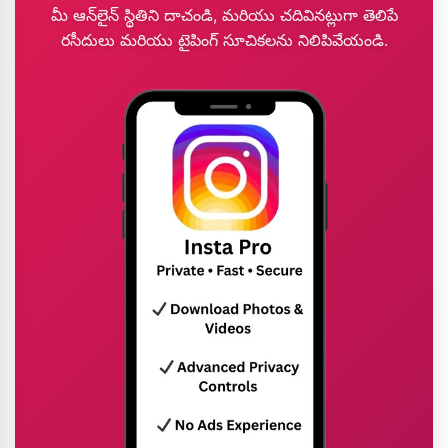
మీ ఆన్‌లైన్ స్థితిని దాచండి, మరియు చదివినట్లుగా తెలిపే
రసీదులు మరియు టైపింగ్ సూచికలను నిలిపివేయండి.