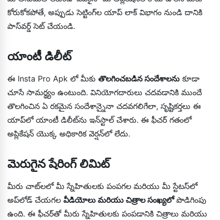
కోరుకోకపోతే, అప్పుడు సెట్టింగ్‌ల యాప్ లాక్ విభాగం నుండి దానికి
పాస్‌వర్డ్ సెట్ చేయండి.
యాంటీ డిలీట్
ఈ Insta Pro Apk లో మీకు
తొలగించబడిన సందేశాలను
కూడా
చూసే సామర్థ్యం ఉంటుంది. వినియోగదారులు చదవడానికి ముందే
తొలగించిన ఏ రకమైన సందేశాన్నైనా చదవగలిగేలా, సృష్టికర్తలు ఈ
యాప్‌లో యాంటీ డిలీట్‌ను ఇన్‌స్టాల్ చేశారు. ఈ ఫీచర్ గతంలో
అప్లికేషన్ యొక్క అధికారిక వెర్షన్‌లో లేదు.
మెరుగైన షేరింగ్ లిమిట్
మీరు చాట్‌లలో మీ స్నేహితులకు పంపగల మరియు మీ స్టేటస్‌లో
అప్‌లోడ్ చేయగల
వీడియోలు మరియు చిత్రాల సంఖ్యలో
పొడిగింపు
ఉంది. ఈ ఫీచర్‌తో మీరు స్నేహితులకు పంపడానికి చిత్రాలు మరియు