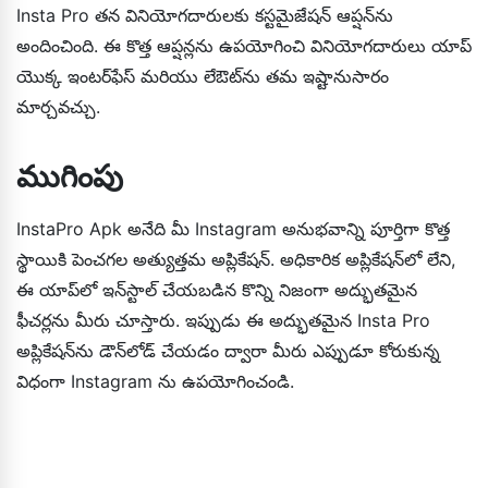
Insta Pro తన వినియోగదారులకు కస్టమైజేషన్ ఆప్షన్‌ను
అందించింది. ఈ కొత్త ఆప్షన్లను ఉపయోగించి వినియోగదారులు యాప్
యొక్క ఇంటర్‌ఫేస్ మరియు లేఔట్‌ను తమ ఇష్టానుసారం
మార్చవచ్చు.
ముగింపు
InstaPro Apk అనేది మీ Instagram అనుభవాన్ని పూర్తిగా కొత్త
స్థాయికి పెంచగల అత్యుత్తమ అప్లికేషన్. అధికారిక అప్లికేషన్‌లో లేని,
ఈ యాప్‌లో ఇన్‌స్టాల్ చేయబడిన కొన్ని నిజంగా అద్భుతమైన
ఫీచర్లను మీరు చూస్తారు. ఇప్పుడు ఈ అద్భుతమైన Insta Pro
అప్లికేషన్‌ను డౌన్‌లోడ్ చేయడం ద్వారా మీరు ఎప్పుడూ కోరుకున్న
విధంగా Instagram ను ఉపయోగించండి.