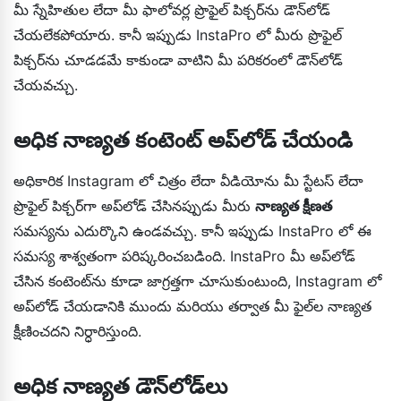
మీ స్నేహితుల లేదా మీ ఫాలోవర్ల ప్రొఫైల్ పిక్చర్‌ను డౌన్‌లోడ్
చేయలేకపోయారు. కానీ ఇప్పుడు InstaPro లో మీరు ప్రొఫైల్
పిక్చర్‌ను చూడడమే కాకుండా వాటిని మీ పరికరంలో డౌన్‌లోడ్
చేయవచ్చు.
అధిక నాణ్యత కంటెంట్ అప్‌లోడ్ చేయండి
అధికారిక Instagram లో చిత్రం లేదా వీడియోను మీ స్టేటస్ లేదా
ప్రొఫైల్ పిక్చర్‌గా అప్‌లోడ్ చేసినప్పుడు మీరు
నాణ్యత క్షీణత
సమస్యను ఎదుర్కొని ఉండవచ్చు. కానీ ఇప్పుడు InstaPro లో ఈ
సమస్య శాశ్వతంగా పరిష్కరించబడింది. InstaPro మీ అప్‌లోడ్
చేసిన కంటెంట్‌ను కూడా జాగ్రత్తగా చూసుకుంటుంది, Instagram లో
అప్‌లోడ్ చేయడానికి ముందు మరియు తర్వాత మీ ఫైల్‌ల నాణ్యత
క్షీణించదని నిర్ధారిస్తుంది.
అధిక నాణ్యత డౌన్‌లోడ్‌లు