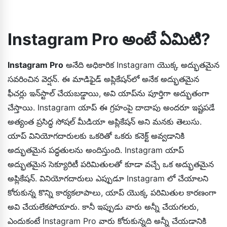
Instagram Pro అంటే ఏమిటి?
Instagram Pro
అనేది అధికారిక Instagram యొక్క అద్భుతమైన
సవరించిన వెర్షన్. ఈ మాడిఫైడ్ అప్లికేషన్‌లో అనేక అద్భుతమైన
ఫీచర్లు ఇన్‌స్టాల్ చేయబడ్డాయి, అవి యాప్‌ను పూర్తిగా అద్భుతంగా
చేస్తాయి. Instagram యాప్ ఈ గ్రహంపై దాదాపు అందరూ ఇష్టపడే
అత్యంత ప్రసిద్ధ సోషల్ మీడియా అప్లికేషన్ అని మనకు తెలుసు.
యాప్ వినియోగదారులకు ఒకరితో ఒకరు కనెక్ట్ అవ్వడానికి
అద్భుతమైన పద్ధతులను అందిస్తుంది. Instagram యాప్
అద్భుతమైన సెక్యూరిటీ పరిమితులతో కూడా వచ్చే ఒక అద్భుతమైన
అప్లికేషన్. వినియోగదారులు ఎప్పుడూ Instagram లో చేయాలని
కోరుకున్న కొన్ని కార్యకలాపాలు, యాప్ యొక్క పరిమితుల కారణంగా
అవి చేయలేకపోయారు. కానీ ఇప్పుడు వారు అన్నీ చేయగలరు,
ఎందుకంటే Instagram Pro వారు కోరుకున్నది అన్నీ చేయడానికి