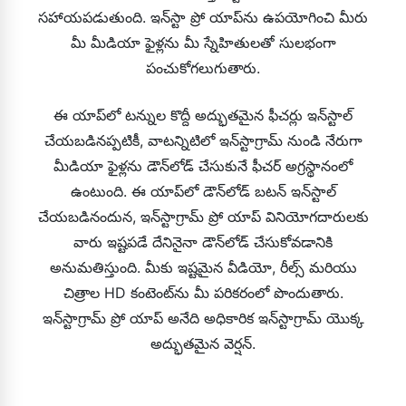
సహాయపడుతుంది. ఇన్‌స్టా ప్రో యాప్‌ను ఉపయోగించి మీరు
మీ మీడియా ఫైళ్లను మీ స్నేహితులతో సులభంగా
పంచుకోగలుగుతారు.
ఈ యాప్‌లో టన్నుల కొద్దీ అద్భుతమైన ఫీచర్లు ఇన్‌స్టాల్
చేయబడినప్పటికీ, వాటన్నిటిలో ఇన్‌స్టాగ్రామ్ నుండి నేరుగా
మీడియా ఫైళ్లను డౌన్‌లోడ్ చేసుకునే ఫీచర్ అగ్రస్థానంలో
ఉంటుంది. ఈ యాప్‌లో డౌన్‌లోడ్ బటన్ ఇన్‌స్టాల్
చేయబడినందున, ఇన్‌స్టాగ్రామ్ ప్రో యాప్ వినియోగదారులకు
వారు ఇష్టపడే దేనినైనా డౌన్‌లోడ్ చేసుకోవడానికి
అనుమతిస్తుంది. మీకు ఇష్టమైన వీడియో, రీల్స్ మరియు
చిత్రాల HD కంటెంట్‌ను మీ పరికరంలో పొందుతారు.
ఇన్‌స్టాగ్రామ్ ప్రో యాప్ అనేది అధికారిక ఇన్‌స్టాగ్రామ్ యొక్క
అద్భుతమైన వెర్షన్.