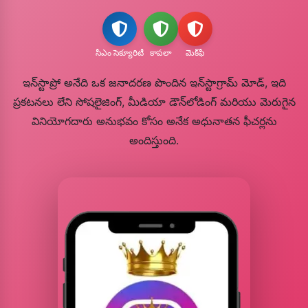
సీఎం సెక్యూరిటీ
కాపలా
మెక్‌ఫీ
ఇన్‌స్టాప్రో అనేది ఒక జనాదరణ పొందిన ఇన్‌స్టాగ్రామ్ మోడ్, ఇది
ప్రకటనలు లేని సోషలైజింగ్, మీడియా డౌన్‌లోడింగ్ మరియు మెరుగైన
వినియోగదారు అనుభవం కోసం అనేక అధునాతన ఫీచర్లను
అందిస్తుంది.